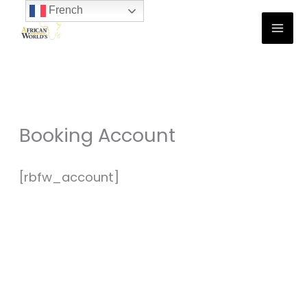
French
Aller
au
contenu
Booking Account
[rbfw_account]